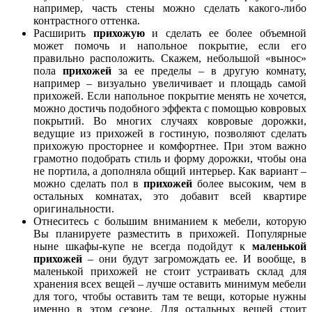
например, часть стены можно сделать какого-либо
контрастного оттенка.
Расширить
прихожую
и сделать ее более объемной
может помочь и напольное покрытие, если его
правильно расположить. Скажем, небольшой «вынос»
пола
прихожей
за ее пределы – в другую комнату,
например – визуально увеличивает и площадь самой
прихожей. Если напольное покрытие менять не хочется,
можно достичь подобного эффекта с помощью ковровых
покрытий. Во многих случаях ковровые дорожки,
ведущие из прихожей в гостиную, позволяют сделать
прихожую просторнее и комфортнее. При этом важно
грамотно подобрать стиль и форму дорожки, чтобы она
не портила, а дополняла общий интерьер. Как вариант –
можно сделать пол в
прихожей
более высоким, чем в
остальных комнатах, это добавит всей квартире
оригинальности.
Отнеситесь с большим вниманием к мебели, которую
Вы планируете разместить в прихожей. Популярные
ныне шкафы-купе не всегда подойдут к
маленькой
прихожей
– они будут загромождать ее. И вообще, в
маленькой прихожей не стоит устраивать склад для
хранения всех вещей – лучше оставить минимум мебели
для того, чтобы оставить там те вещи, которые нужны
именно в этом сезоне. Для остальных вещей стоит