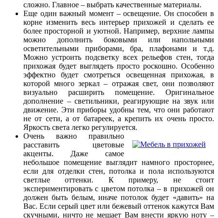
сложно. Главное – выбрать качественные материалы.
Еще один важный момент – освещение. Он способен в
корне изменить весь интерьер прихожей и сделать ее
более просторной и уютной. Например, верхние лампы
можно дополнить боковыми или напольными
осветительными приборами, бра, плафонами и т.д.
Можно устроить подсветку всех рельефов стен, тогда
прихожая будет выглядеть просто роскошно. Особенно
эффектно будет смотреться освещенная прихожая, в
которой много зеркал – отражая свет, они позволяют
визуально расширить помещение. Оригинальное
дополнение – светильники, реагирующие на звук или
движение. Эти приборы удобны тем, что они работают
не от сети, а от батареек, а крепить их очень просто.
Яркость света легко регулируется.
Очень важно правильно
расставить цветовые
акценты. Даже самое
небольшое помещение выглядит намного просторнее,
если для отделки стен, потолка и пола используются
светлые оттенки. К примеру, не стоит
экспериментировать с цветом потолка – в прихожей он
должен быть белым, иначе потолок будет «давить» на
Вас. Если серый цвет или бежевый оттенок кажутся Вам
скучными, ничто не мешает Вам внести яркую ноту –