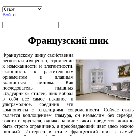
Войти
Французский шик
Ф
ранцузскому шику свойственна
легкость и изящество, стремление
к изысканности и элегантности,
склонность к растительным
орнаментам и плавным
волнистым линиям. Как
последователь пышных
«будуарных» стилей, шик вобрал
в себя все самое изящное и
ультрамодное, соединив эти
компоненты с тенденциями современности. Сейчас стиль
является воплощением гламура, он немыслим без серебра,
золота и хрусталя, однако наличие таких предметов должно
быть строго ограничено, а преобладающий цвет здесь нежно
розовый. Интерьер в стиле французский шик - самый