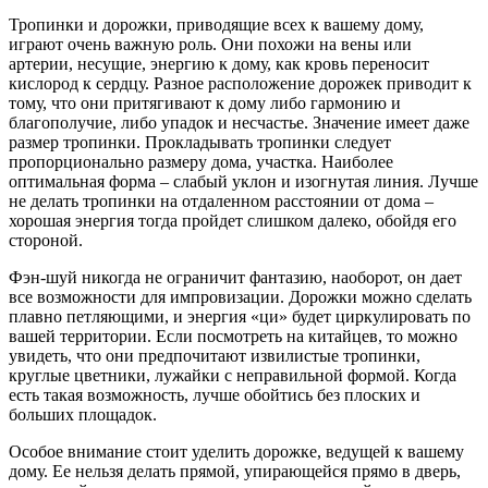
Тропинки и дорожки, приводящие всех к вашему дому,
играют очень важную роль. Они похожи на вены или
артерии, несущие, энергию к дому, как кровь переносит
кислород к сердцу. Разное расположение дорожек приводит к
тому, что они притягивают к дому либо гармонию и
благополучие, либо упадок и несчастье. Значение имеет даже
размер тропинки. Прокладывать тропинки следует
пропорционально размеру дома, участка. Наиболее
оптимальная форма – слабый уклон и изогнутая линия. Лучше
не делать тропинки на отдаленном расстоянии от дома –
хорошая энергия тогда пройдет слишком далеко, обойдя его
стороной.
Фэн-шуй никогда не ограничит фантазию, наоборот, он дает
все возможности для импровизации. Дорожки можно сделать
плавно петляющими, и энергия «ци» будет циркулировать по
вашей территории. Если посмотреть на китайцев, то можно
увидеть, что они предпочитают извилистые тропинки,
круглые цветники, лужайки с неправильной формой. Когда
есть такая возможность, лучше обойтись без плоских и
больших площадок.
Особое внимание стоит уделить дорожке, ведущей к вашему
дому. Ее нельзя делать прямой, упирающейся прямо в дверь,