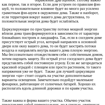
обрамление драгоценное. Потому важно
как первое, так и второе. Если дом устроен по правилам фэн-
шуй, то положительное влияние будет во много раз усилено
грамотным фэн-шуем в окружении дома. Также и наоборот,
если территория вокруг вашего дома деструктивна, то
положительная энергия дома будет ослабляться.
Циркулирующие по пространству потоки мощной энергии
вблизи дома трансформируются в зависимости от характера
ближайших построек и ландшафта. Так, если в соседнем доме
присутствует острый угол, который направлен к основной
двери или окну вашего дома, то он будет заострять потоки
воздуха и направлять внутрь вашего дома плохую энергию.
Мы бессознательно отождествляем себя с собственным домом,
хотим ощущать защиту. Но острый угол соседского дома будет
представлять собой постоянную угрозу. Если же загородиться
красивой оградой с плющем или просто растением, то такого
напряжения уже не будет. Также для лучшей циркуляции
энергии «ци» стоит создать на участке дополнительные
варианты освещения. Замечательно подойдут маленькие
фонарики, работающие от солнечных батарей. Хорошо их
располагать вдоль длинной дорожки и по краям участка.
Также важна и форма вашего участка. Обычно участок
представляет собой прямоугольник, но в грядках, цветниках,