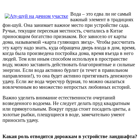
Вода – это едва ли не самый
важный элемент в традициях
фэн-шуй. Она занимает важное место при устройстве сада.
Ручьи, текущие пересекая местность, считались в Китае
приносящим богатство признаком. Все зависело от карты
дома, называемой «карта гуляющих звезд». Чтобы рассчитать
эту карту надо знать, куда обращена дверь входа в дом, время,
когда была произведена постройка дома, время въезда в него
людей. Тем или иным способом используя в пространстве
воду, можно заставить действовать благоприятные и сильные
энергии. Если вода активно бурлит (и течет в правильном
направлении!), то она будет активно притягивать денежную
удачу. Если же вода чересчур бурная, то можно оказаться
вовлеченным во множество непростых любовных историй.
Важно уделить внимание естественности очертаний
возведенного водоема. Не следует делать пруд квадратным
или прямоугольным. Вокруг пруда стоит посадить цветы, а
золотые рыбки, плещущиеся в воде, замечательно умеют
приносить удачу.
Какая роль отводится дорожкам в устройстве ландшафта?