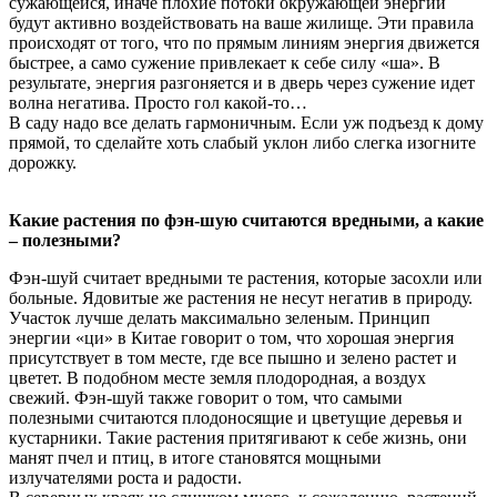
сужающейся, иначе плохие потоки окружающей энергии
будут активно воздействовать на ваше жилище. Эти правила
происходят от того, что по прямым линиям энергия движется
быстрее, а само сужение привлекает к себе силу «ша». В
результате, энергия разгоняется и в дверь через сужение идет
волна негатива. Просто гол какой-то…
В саду надо все делать гармоничным. Если уж подъезд к дому
прямой, то сделайте хоть слабый уклон либо слегка изогните
дорожку.
Какие растения по фэн-шую считаются вредными, а какие
– полезными?
Фэн-шуй считает вредными те растения, которые засохли или
больные. Ядовитые же растения не несут негатив в природу.
Участок лучше делать максимально зеленым. Принцип
энергии «ци» в Китае говорит о том, что хорошая энергия
присутствует в том месте, где все пышно и зелено растет и
цветет. В подобном месте земля плодородная, а воздух
свежий. Фэн-шуй также говорит о том, что самыми
полезными считаются плодоносящие и цветущие деревья и
кустарники. Такие растения притягивают к себе жизнь, они
манят пчел и птиц, в итоге становятся мощными
излучателями роста и радости.