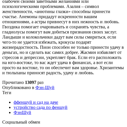
озабочен своими заветными желаниями или
психологическими проблемами. Азалия – символ
женственности, «анютины глазки» способны принести
счастье. Анемоны придадут искренности вашим
отношениями, а астры привнесут в них нежность и любовь.
Гвоздика помогает очаровывать и сохранять чувства, а
гладиолусы помогут вам добиться признания своих заслуг.
Ландыши и колокольчики дадут вам силы смириться, если
чего-то не удается избежать, крокусы подарят
жизнерадостность. Пион способен не только принести удачу в
деньгах, но и сделать вас самих добрее. Жасмин избавляет от
стрессов и депрессии, укрепляет брак. Если его расположить
на юго-востоке, то вас ждет удача в финансах, а вот если
просто на востоке, то он обеспечит вам здоровье. Хризантемы
и тюльпаны приносят радость, удачу и любовь.
Прочитано
13097
раз
Опубликовано в
Фэн-Шуй
Теги
ффеншуй и сад на даче
устройство сада по феншуй
ФэнШуй
Социальный обмен