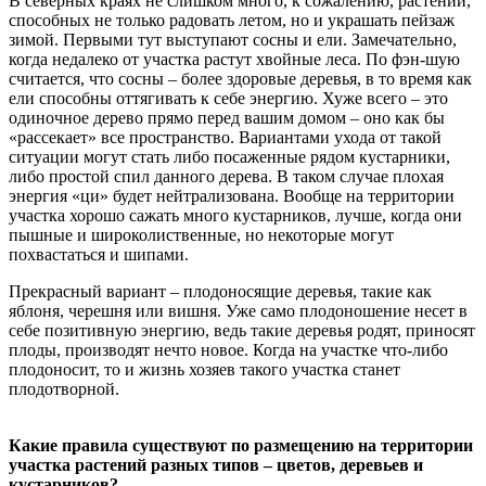
В северных краях не слишком много, к сожалению, растений,
способных не только радовать летом, но и украшать пейзаж
зимой. Первыми тут выступают сосны и ели. Замечательно,
когда недалеко от участка растут хвойные леса. По фэн-шую
считается, что сосны – более здоровые деревья, в то время как
ели способны оттягивать к себе энергию. Хуже всего – это
одиночное дерево прямо перед вашим домом – оно как бы
«рассекает» все пространство. Вариантами ухода от такой
ситуации могут стать либо посаженные рядом кустарники,
либо простой спил данного дерева. В таком случае плохая
энергия «ци» будет нейтрализована. Вообще на территории
участка хорошо сажать много кустарников, лучше, когда они
пышные и широколиственные, но некоторые могут
похвастаться и шипами.
Прекрасный вариант – плодоносящие деревья, такие как
яблоня, черешня или вишня. Уже само плодоношение несет в
себе позитивную энергию, ведь такие деревья родят, приносят
плоды, производят нечто новое. Когда на участке что-либо
плодоносит, то и жизнь хозяев такого участка станет
плодотворной.
Какие правила существуют по размещению на территории
участка растений разных типов – цветов, деревьев и
кустарников?