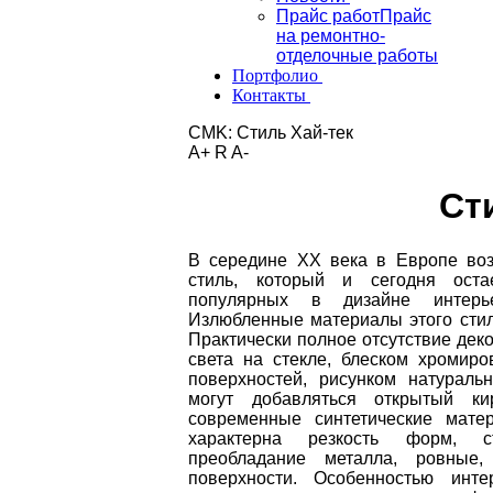
Прайс работ
Прайс
на ремонтно-
отделочные работы
Портфолио
Контакты
CMK:
Стиль Хай-тек
A+
R
A-
Ст
В
середине XX века в Европе воз
стиль, который и сегодня ост
популярных в дизайне интерь
Излюбленные материалы этого стиля
Практически полное отсутствие дек
света на стекле, блеском хромиро
поверхностей, рисунком натураль
могут добавляться открытый ки
современные синтетические мате
характерна резкость форм, ст
преобладание металла, ровные,
поверхности. Особенностью инте