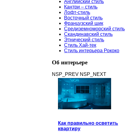
Английский стиль
Кантри – стиль
Лофт-стиль
Восточный стиль
Французский шик
Средиземноморский стиль
Скандинавский стиль
Этнический стиль
Стиль Хай-тек
Стиль интерьера Рококо
Об
интерьере
NSP_PREV
NSP_NEXT
Как правильно осветить
квартиру