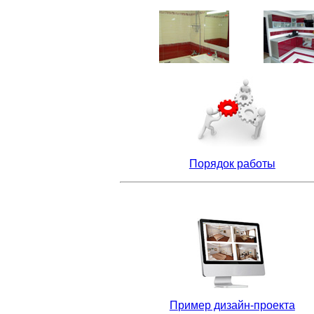
Порядок работы
П
ример дизайн-проекта