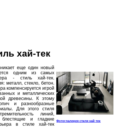
иль хай-тек
никает еще один новый
ается одним из самых
ера - стиль хай-тек.
: металл, стекло, бетон.
ора компенсируется игрой
ванных и металлических
ной древесины. К этому
рпич и разнообразные
риалы. Для этого стиля
ремительность линий,
 блестящие и гладкие
Фотоглалерея стиля хай-тек
рьера в стиле хай-тек