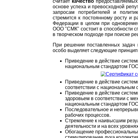
считает
качество
предоставляемых 
основе успеха и превосходной реп
запросам потребителей и полити
стремится к постоянному росту и ра
Федерации в целом при одновремен
ООО "СМК" состоит в способности 
в творческом подходе при поиске р
При решении поставленных задач 
особо выделяет следующие принцип
Приведение в действие системы
национальным стандартом ГОС
Приведение в действие систем
соответствии с национальным 
Приведение в действие систе
здоровьем в соответствии с м
национальным стандартом ГОСТ
Последовательное и непрерыв
рабочих процессов.
Стремление к наивысшим резул
деятельности и на всех уровня
Обогащение профессиональных
стимулирование духа коллекти