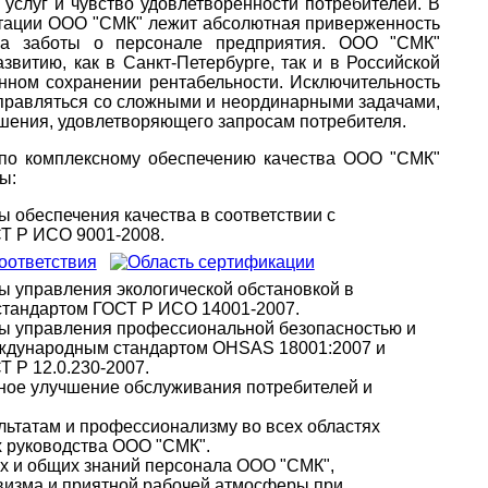
услуг и чувство удовлетворенности потребителей. В
утации ООО "СМК" лежит абсолютная приверженность
ка заботы о персонале предприятия. ООО "СМК"
звитию, как в Санкт-Петербурге, так и в Российской
ном сохранении рентабельности. Исключительность
справляться со сложными и неординарными задачами,
ешения, удовлетворяющего запросам потребителя.
по комплексному обеспечению качества ООО "СМК"
ы:
 обеспечения качества в соответствии с
Т Р ИСО 9001-2008.
ы управления экологической обстановкой в
стандартом ГОСТ Р ИСО 14001-2007.
мы управления профессиональной безопасностью и
еждународным стандартом OHSAS 18001:2007 и
 Р 12.0.230-2007.
ное улучшение обслуживания потребителей и
ьтатам и профессионализму во всех областях
х руководства ООО "СМК".
 и общих знаний персонала ООО "СМК",
визма и приятной рабочей атмосферы при