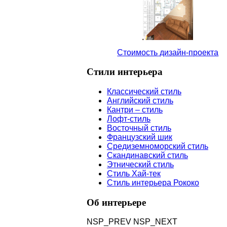
Стоимость дизайн-проекта
Стили
интерьера
Классический стиль
Английский стиль
Кантри – стиль
Лофт-стиль
Восточный стиль
Французский шик
Средиземноморский стиль
Скандинавский стиль
Этнический стиль
Стиль Хай-тек
Стиль интерьера Рококо
Об
интерьере
NSP_PREV
NSP_NEXT