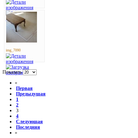
img_7090
Показать
«
Первая
Предыдущая
1
2
3
4
Следующая
Последняя
»