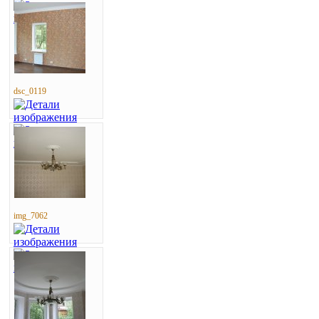
dsc_0119
img_7062