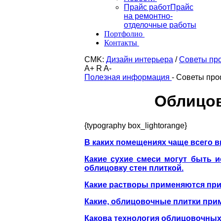
Прайс работ
Прайс
на ремонтно-
отделочные работы
Портфолио
Контакты
CMK:
Дизайн интерьера
/
Советы пр
A+
R
A-
Полезная информация
-
Советы про
Облицов
{typography box_lightorange}
В каких помещениях чаще всего в
Какие сухие смеси могут быть 
облицовку стен плиткой.
Какие растворы применяются при
Какие, облицовочные плитки прим
Какова технология облицовочных