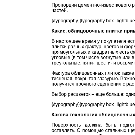
Пропорции цементно-известкового рас
частей.
{/typography}{typography box_lightblue
Какие, облицовочные плитки прим
В настоящее время у покупателя ес
плитки разных фактур, цветов и фор
прямоугольных и квадратных есть ф
угловые (в том числе вогнутые или 
треугольные, пяти-, шести- и восьми
Фактура облицовочных плиток также
тисненая, покрытая глазурью. Важно
получится прочного сцепления с рас
Выбор расцветок – еще больше: одно
{/typography}{typography box_lightblue
Какова технология облицовочных
Поверхность должна быть подгот
оставлять. С помощью стальных щет