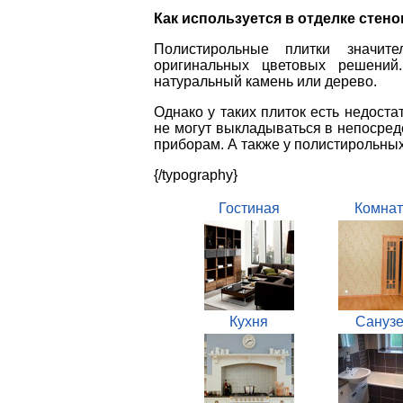
Как используется в отделке стен
Полистирольные плитки значит
оригинальных цветовых решений
натуральный камень или дерево.
Однако у таких плиток есть недоста
не могут выкладываться в непосред
приборам. А также у полистирольных
{/typography}
Гостиная
Комнат
Кухня
Санузе