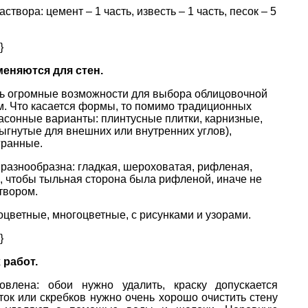
твора: цемент – 1 часть, известь – 1 часть, песок – 5
}
еняются для стен.
ть огромные возможности для выбора облицовочной
м. Что касается формы, то помимо традиционных
асонные варианты: плинтусные плитки, карнизные,
выгнутые для внешних или внутренних углов),
гранные.
 разнообразна: гладкая, шероховатая, рифленая,
, чтобы тыльная сторона была рифленой, иначе не
твором.
цветные, многоцветные, с рисунками и узорами.
}
 работ.
овлена: обои нужно удалить, краску допускается
ок или скребков нужно очень хорошо очистить стену