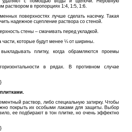
а удаляют с помощью воды и щелочи. Неровную
раствором в пропорциях 1:4, 1:5, 1:6.
менных поверхностях лучше сделать насечку. Такая
чить надежное сцепление раствора со стеной.
верхность стены – смачивать перед укладкой.
а части, которые будут менее ¼ от ширины.
выкладывать плитку, когда обрамляются проемы
горизонтальности в рядах. В противном случае
}
плитками.
ементный раствор, либо специальную затирку. Чтобы
жно покрыть их особыми лаками для защиты. Выбор
авило, ее подбирают в тон плитке, но очень эффектно
}