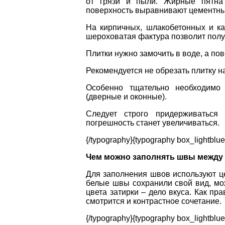
от грязи и пыли. Жирные пятн
поверхность выравнивают цементным 
На кирпичных, шлакобетонных и ка
шероховатая фактура позволит полу
Плитки нужно замочить в воде, а по
Рекомендуется не обрезать плитку н
Особенно тщательно необходимо 
(дверные и оконные).
Следует строго придерживаться 
погрешность станет увеличиваться.
{/typography}{typography box_lightblue
Чем можно заполнять швы между 
Для заполнения швов используют ц
белые швы сохранили свой вид, мо
цвета затирки – дело вкуса. Как пр
смотрится и контрастное сочетание.
{/typography}{typography box_lightblue