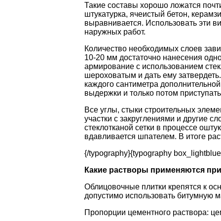
Такие составы хорошо ложатся почти
штукатурка, ячеистый бетон, керамзи
выравнивается. Использовать эти ви
наружных работ.
Количество необходимых слоев зави
10-20 мм достаточно нанесения одног
армирование с использованием стек
шероховатым и дать ему затвердеть
каждого сантиметра дополнительно
выдержки и только потом приступать
Все углы, стыки строительных элеме
участки с закруглениями и другие 
стеклотканой сетки в процессе ошту
вдавливается шпателем. В итоге рас
{/typography}{typography box_lightblue
Какие растворы применяются при
Облицовочные плитки крепятся к ос
допустимо использовать битумную м
Пропорции цементного раствора: цеме