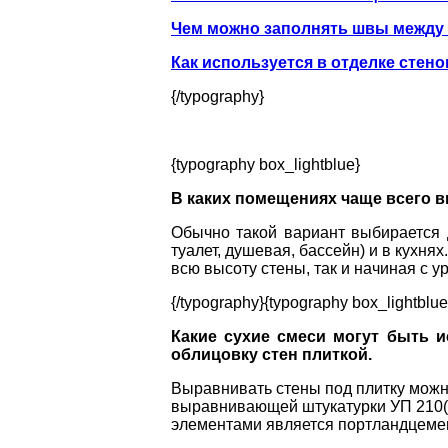
Чем можно заполнять швы между 
Как используется в отделке стен
{/typography}
{typography box_lightblue}
В каких помещениях чаще всего в
Обычно такой вариант выбирается
туалет, душевая, бассейн) и в кухня
всю высоту стены, так и начиная с ур
{/typography}{typography box_lightblue
Какие сухие смеси могут быть 
облицовку стен плиткой.
Выравнивать стены под плитку мож
выравнивающей штукатурки УП 210(
элементами является портландцемен