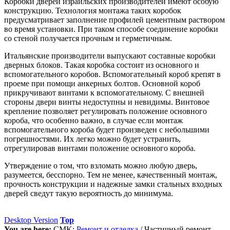
Коробки дверей израильских производителей имеют особую
конструкцию. Технология монтажа таких коробок
предусматривает заполнение профилей цементным раствором
во время установки. При таком способе соединение коробки
со стеной получается прочным и герметичным.
Итальянские производители выпускают составные коробки
дверных блоков. Такая коробка состоит из основного и
вспомогательного коробов. Вспомогательный короб крепят в
проеме при помощи анкерных болтов. Основной короб
прикручивают винтами к вспомогательному. С внешней
стороны двери винты недоступны и невидимы. Винтовое
крепление позволяет регулировать положение основного
короба, что особенно важно, в случае если монтаж
вспомогательного короба будет произведен с небольшими
погрешностями. Их легко можно будет устранить,
отрегулировав винтами положение основного короба.
Утверждение о том, что взломать можно любую дверь,
разумеется, бесспорно. Тем не менее, качественный монтаж,
прочность конструкции и надежные замки стальных входных
дверей сведут такую вероятность до минимума.
Desktop Version
Top
You are here:
CMK:
Ремонт и отделка
/
Частичный ремонт