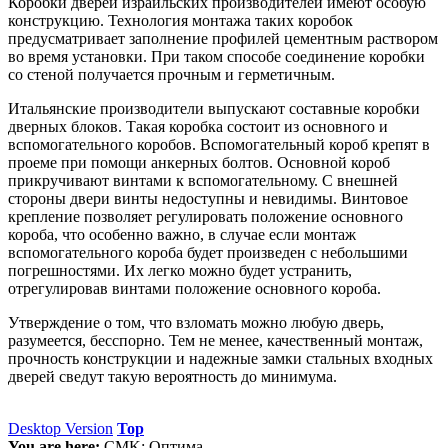
Коробки дверей израильских производителей имеют особую
конструкцию. Технология монтажа таких коробок
предусматривает заполнение профилей цементным раствором
во время установки. При таком способе соединение коробки
со стеной получается прочным и герметичным.
Итальянские производители выпускают составные коробки
дверных блоков. Такая коробка состоит из основного и
вспомогательного коробов. Вспомогательный короб крепят в
проеме при помощи анкерных болтов. Основной короб
прикручивают винтами к вспомогательному. С внешней
стороны двери винты недоступны и невидимы. Винтовое
крепление позволяет регулировать положение основного
короба, что особенно важно, в случае если монтаж
вспомогательного короба будет произведен с небольшими
погрешностями. Их легко можно будет устранить,
отрегулировав винтами положение основного короба.
Утверждение о том, что взломать можно любую дверь,
разумеется, бесспорно. Тем не менее, качественный монтаж,
прочность конструкции и надежные замки стальных входных
дверей сведут такую вероятность до минимума.
Desktop Version
Top
You are here:
CMK:
Оптима