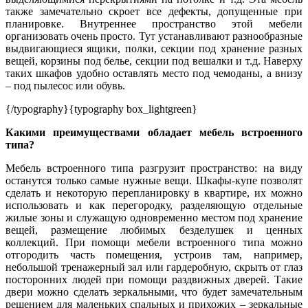
также замечательно скроет все дефекты, допущенные при
планировке. Внутреннее пространство этой мебели
организовать очень просто. Тут устанавливают разнообразные
выдвигающиеся ящики, полки, секции под хранение разных
вещей, корзины под белье, секции под вешалки и т.д. Наверху
таких шкафов удобно оставлять место под чемоданы, а внизу
– под пылесос или обувь.
{/typography}
{typography box_lightgreen}
Какими преимуществами обладает мебель встроенного
типа?
Мебель встроенного типа разгрузит пространство: на виду
останутся только самые нужные вещи. Шкафы-купе позволят
сделать и некоторую перепланировку в квартире, их можно
использовать и как перегородку, разделяющую отдельные
жилые зоны и служащую одновременно местом под хранение
вещей, размещение любимых безделушек и ценных
коллекций. При помощи мебели встроенного типа можно
отгородить часть помещения, устроив там, например,
небольшой тренажерный зал или гардеробную, скрыть от глаз
посторонних людей при помощи раздвижных дверей. Такие
двери можно сделать зеркальными, что будет замечательным
решением для маленьких спальных и прихожих – зеркальные