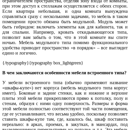
ограничителем пространства, отделяя зону входа от комнаты,
при этом доступ к стеллажам осуществляется с обеих сторон.
Если квартира небольшая, и одна комната вынуждена
справляться сразу с несколькими задачами, то мебель в таком
помещении просто обязана быть модульной. Модуль может
быть гибридом: включать элементы как для кабинета, так и
для спальни. Например, кровать откидывающегося типа,
позволит вам забыть о том, что в этой комнате вы спите
ночью. Мебель модульного типа помимо функционального
удобства приводит пространство «в порядок» – все выглядит
едино и логично.
{/typography}
{typography box_lightgreen}
В чем заключаются особенности мебели встроенного типа?
У мебели встроенного типа (обычно применяют название
«шкафы-купе») нет корпуса (мебель модульного типа корпус
имеет). Боковые и задние стенки, как и нижние и верхние
плиты этой мебели прикрепляются прямо к потолку, полу и
стенам, образуя с ними одну поверхность. Размеры и форма
этой мебели полностью соответствуют той части помещения,
где ее устанавливают, что весьма удобно, поскольку позволяет
ставить шкафы-купе там, где, казалось бы, шкаф поставить
нереально: в арках, проемах, в закутках, в мансардах, под
выделяющимися перекрытиями на потолке и т.д. Эта мебель