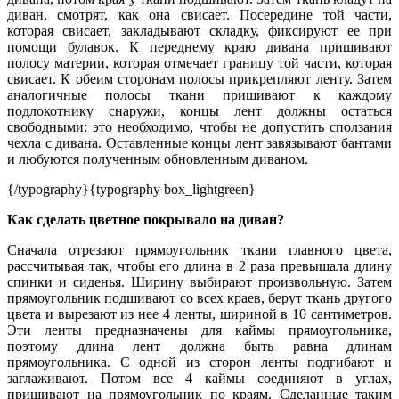
диван, смотрят, как она свисает. Посередине той части,
которая свисает, закладывают складку, фиксируют ее при
помощи булавок. К переднему краю дивана пришивают
полосу материи, которая отмечает границу той части, которая
свисает. К обеим сторонам полосы прикрепляют ленту. Затем
аналогичные полосы ткани пришивают к каждому
подлокотнику снаружи, концы лент должны остаться
свободными: это необходимо, чтобы не допустить сползания
чехла с дивана. Оставленные концы лент завязывают бантами
и любуются полученным обновленным диваном.
{/typography}
{typography box_lightgreen}
Как сделать цветное покрывало на диван?
Сначала отрезают прямоугольник ткани главного цвета,
рассчитывая так, чтобы его длина в 2 раза превышала длину
спинки и сиденья. Ширину выбирают произвольную. Затем
прямоугольник подшивают со всех краев, берут ткань другого
цвета и вырезают из нее 4 ленты, шириной в 10 сантиметров.
Эти ленты предназначены для каймы прямоугольника,
поэтому длина лент должна быть равна длинам
прямоугольника. С одной из сторон ленты подгибают и
заглаживают. Потом все 4 каймы соединяют в углах,
пришивают на прямоугольник по краям. Сделанные таким