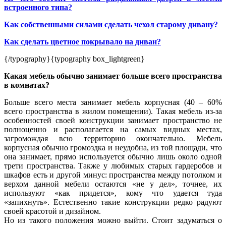
встроенного типа?
Как собственными силами сделать чехол старому дивану?
Как сделать цветное покрывало на диван?
{/typography}{typography box_lightgreen}
Какая мебель обычно занимает больше всего пространства
в комнатах?
Больше всего места занимает мебель корпусная (40 – 60%
всего пространства в жилом помещении). Такая мебель из-за
особенностей своей конструкции занимает пространство не
полноценно и располагается на самых видных местах,
загромождая всю территорию окончательно. Мебель
корпусная обычно громоздка и неудобна, из той площади, что
она занимает, прямо используется обычно лишь около одной
трети пространства. Также у любимых старых гардеробов и
шкафов есть и другой минус: пространства между потолком и
верхом данной мебели остаются «не у дел», точнее, их
используют «как придется», кому что удается туда
«запихнуть». Естественно такие конструкции редко радуют
своей красотой и дизайном.
Но из такого положения можно выйти. Стоит задуматься о