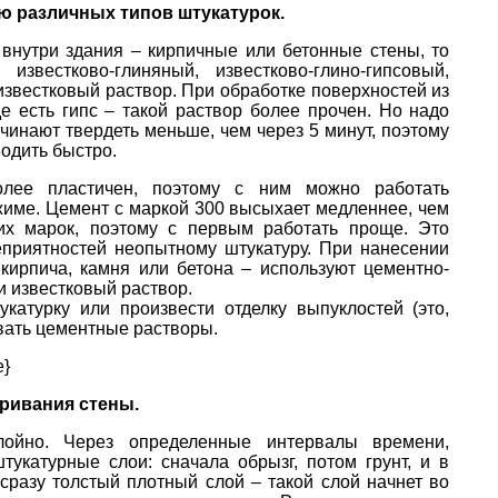
 различных типов штукатурок.
 внутри здания – кирпичные или бетонные стены, то
известково-глиняный, известково-глино-гипсовый,
известковый раствор. При обработке поверхностей из
де есть гипс – такой раствор более прочен. Но надо
ачинают твердеть меньше, чем через 5 минут, поэтому
одить быстро.
олее пластичен, поэтому с ним можно работать
жиме. Цемент с маркой 300 высыхает медленнее, чем
их марок, поэтому с первым работать проще. Это
еприятностей неопытному штукатуру. При нанесении
кирпича, камня или бетона – используют цементно-
и известковый раствор.
катурку или произвести отделку выпуклостей (это,
вать цементные растворы.
e}
ривания стены.
лойно. Через определенные интервалы времени,
тукатурные слои: сначала обрызг, потом грунт, и в
 сразу толстый плотный слой – такой слой начнет во