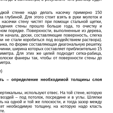
дкой стенке надо делать насечку примерно 150
 глубиной. Для этого стоит взять в руки молоток и
я насечки стену чистят при помощи стальной щетки,
едения стены прошло больше года, то очистку и
ьном порядке. Поверхности, выполненные из дерева,
ля начала, доски, составляющие поверхность, слегка
и не стали коробиться под воздействием раствора).
анка, по форме составляющая диагональную решетку.
чинки, ширина которых составляет приблизительно 15
метра. Для этих же целей подходит сетка-рабица,
полоски фанеры так, чтобы от поверхности стены до
метра.
e}
сть – определение необходимой толщины слоя
ертикальны, используют отвес. На той стене, которую
гвоздей – под потолок, посредине и в углы. Шляпки
ь на одной и той же плоскости, и тогда зазор между
ет необходимую толщину, на которую надо класть
те.