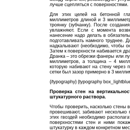
лучше сцепляться с поверхностями.
Для этих целей на бетонной гла
миллиметров длиной и 3 миллиметра
троянку (зубчанку). После создани
увлажняют. Если с момента возв
нанесение надо делать в обязател
подготавливать намного труднее. Д
надкалывают (необходимо, чтобы он
Затем к поверхности набивается др
Дранка – это обрезки фанеры или лу
миллиметров, а толщина – 4 милли
которую набивают на стену через 
сетки был зазор примерно в 3 милли
{/typography} {typography box_lightblu
Проверка стен на вертикально
штукатурного раствора.
Чтобы проверить, насколько стены в
провешивают, забивают несколько 
этих гвоздей необходимо располагат
поверхностями стен и ними покаж
штукатурку в каждом конкретном мес