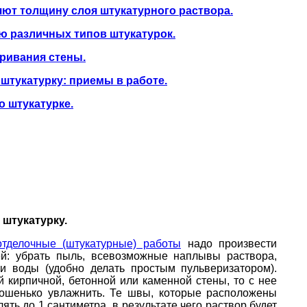
ют толщину слоя штукатурного раствора.
 различных типов штукатурок.
ривания стены.
штукатурку: приемы в работе.
о штукатурке.
 штукатурку.
отделочные (штукатурные) работы
надо произвести
ей: убрать пыль, всевозможные наплывы раствора,
и воды (удобно делать простым пульверизатором).
й кирпичной, бетонной или каменной стены, то с нее
рошенько увлажнить. Те швы, которые расположены
ять до 1 сантиметра, в результате чего раствор будет