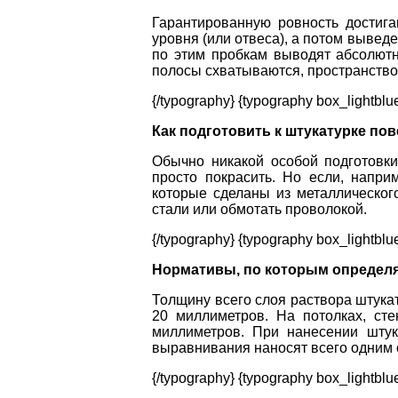
Гарантированную ровность достиг
уровня (или отвеса), а потом вывед
по этим пробкам выводят абсолютн
полосы схватываются, пространство
{/typography} {typography box_lightblu
Как подготовить к штукатурке пов
Обычно никакой особой подготовки
просто покрасить. Но если, напри
которые сделаны из металлическог
стали или обмотать проволокой.
{/typography} {typography box_lightblu
Нормативы, по которым определя
Толщину всего слоя раствора штукат
20 миллиметров. На потолках, ст
миллиметров. При нанесении штука
выравнивания наносят всего одним 
{/typography} {typography box_lightblu