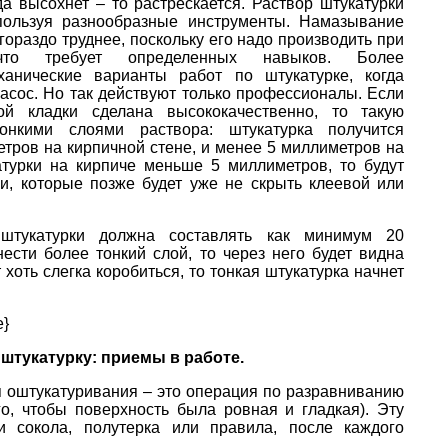
да высохнет – то растрескается. Раствор штукатурки
пользуя разнообразные инструменты. Намазывание
ораздо труднее, поскольку его надо производить при
то требует определенных навыков. Более
ханические варианты работ по штукатурке, когда
асос. Но так действуют только профессионалы. Если
ой кладки сделана высококачественно, то такую
онкими слоями раствора: штукатурка получится
етров на кирпичной стене, и менее 5 миллиметров на
атурки на кирпиче меньше 5 миллиметров, то будут
и, которые позже будет уже не скрыть клеевой или
штукатурки должна составлять как минимум 20
ести более тонкий слой, то через него будет видна
 хоть слегка коробиться, то тонкая штукатурка начнет
e}
штукатурку: приемы в работе.
я оштукатуривания – это операция по разравниванию
го, чтобы поверхность была ровная и гладкая). Эту
 сокола, полутерка или правила, после каждого