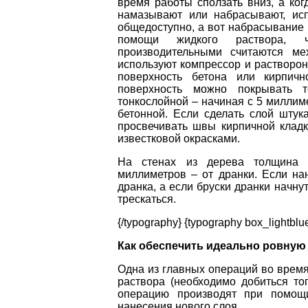
время работы сползать вниз, а ког
намазывают или набрасывают, ис
общедоступно, а вот набрасывание г
помощи жидкого раствора, ч
производительными считаются ме
используют компрессор и растворон
поверхность бетона или кирпичн
поверхность можно покрывать т
тонкослойной – начиная с 5 миллим
бетонной. Если сделать слой штук
просвечивать швы кирпичной кладк
известковой окрасками.
На стенах из дерева толщина 
миллиметров – от дранки. Если нан
дранка, а если бруски дранки начнут
трескаться.
{/typography} {typography box_lightblu
Как обеспечить идеально ровную 
Одна из главных операций во врем
раствора (необходимо добиться то
операцию производят при помощи
нанесения нового слоя.