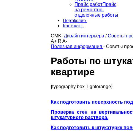
Прайс работ
Прайс
на ремонтно-
отделочные работы
Портфолио
Контакты
CMK:
Дизайн интерьера
/
Советы пр
A+
R
A-
Полезная информация
-
Советы про
Работы по штука
квартире
{typography box_lightorange}
Как подготовить поверхность под
Проверка стен на вертикально
штукатурного раствора.
Как подготовить к штукатурке пов