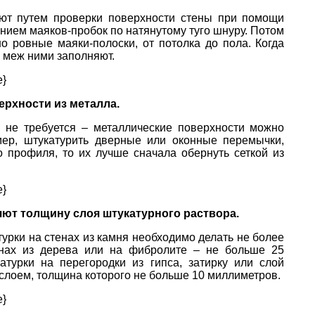
ают путем проверки поверхности стены при помощи
ением маяков-пробок по натянутому туго шнуру. Потом
о ровные маяки-полоски, от потолка до пола. Когда
 меж ними заполняют.
e}
ерхности из металла.
 не требуется – металлические поверхности можно
мер, штукатурить дверные или оконные перемычки,
о профиля, то их лучше сначала обернуть сеткой из
e}
ют толщину слоя штукатурного раствора.
урки на стенах из камня необходимо делать не более
енах из дерева или на фибролите – не больше 25
турки на перегородки из гипса, затирку или слой
слоем, толщина которого не больше 10 миллиметров.
e}