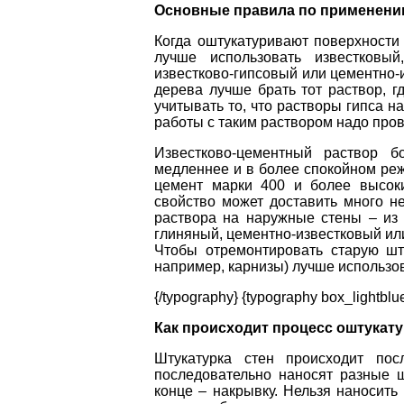
Основные правила по применению
Когда оштукатуривают поверхности
лучше использовать известковый, 
известково-гипсовый или цементно-
дерева лучше брать тот раствор, г
учитывать то, что растворы гипса н
работы с таким раствором надо пров
Известково-цементный раствор б
медленнее и в более спокойном ре
цемент марки 400 и более высок
свойство может доставить много н
раствора на наружные стены – из 
глиняный, цементно-известковый ил
Чтобы отремонтировать старую шту
например, карнизы) лучше использо
{/typography} {typography box_lightblu
Как происходит процесс оштукату
Штукатурка стен происходит пос
последовательно наносят разные ш
конце – накрывку. Нельзя наносить