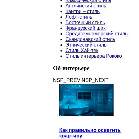
Классический стиль
Английский стиль
Кантри – стиль
Лофт-стиль
Восточный стиль
Французский шик
Средиземноморский стиль
Скандинавский стиль
Этнический стиль
Стиль Хай-тек
Стиль интерьера Рококо
Об
интерьере
NSP_PREV
NSP_NEXT
Как правильно осветить
квартиру