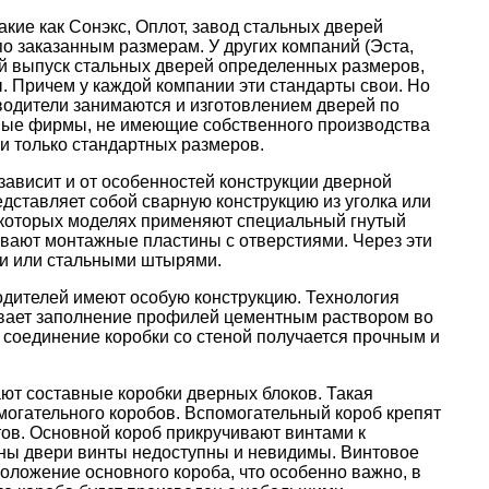
акие как Сонэкс, Оплот, завод стальных дверей
о заказанным размерам. У других компаний (Эста,
й выпуск стальных дверей определенных размеров,
 Причем у каждой компании эти стандарты свои. Но
водители занимаются и изготовлением дверей по
ные фирмы, не имеющие собственного производства
и только стандартных размеров.
зависит и от особенностей конструкции дверной
едставляет собой сварную конструкцию из уголка или
екоторых моделях применяют специальный гнутый
ивают монтажные пластины с отверстиями. Через эти
ми или стальными штырями.
одителей имеют особую конструкцию. Технология
ивает заполнение профилей цементным раствором во
 соединение коробки со стеной получается прочным и
ют составные коробки дверных блоков. Такая
омогательного коробов. Вспомогательный короб крепят
ов. Основной короб прикручивают винтами к
ны двери винты недоступны и невидимы. Винтовое
оложение основного короба, что особенно важно, в