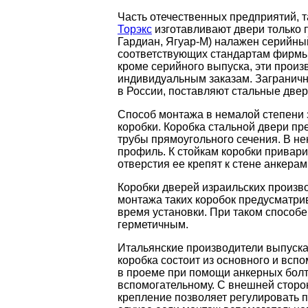
Часть отечественных предприятий, т
Торэкс
изготавливают двери только п
Гардиан, Ягуар-М) налажен серийны
соответствующих стандартам фирмы.
кроме серийного выпуска, эти произ
индивидуальным заказам. Загранич
в России, поставляют стальные двер
Способ монтажа в немалой степени 
коробки. Коробка стальной двери пр
трубы прямоугольного сечения. В н
профиль. К стойкам коробки привар
отверстия ее крепят к стене анкера
Коробки дверей израильских произв
монтажа таких коробок предусматр
время установки. При таком способе
герметичным.
Итальянские производители выпуска
коробка состоит из основного и всп
в проеме при помощи анкерных болт
вспомогательному. С внешней сторо
крепление позволяет регулировать п