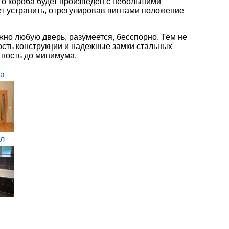
го короба будет произведен с небольшими
ет устранить, отрегулировав винтами положение
жно любую дверь, разумеется, бесспорно. Тем не
ость конструкции и надежные замки стальных
тность до минимума.
а
л