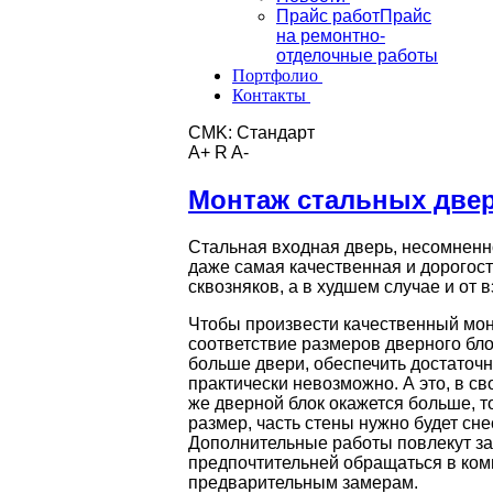
Прайс работ
Прайс
на ремонтно-
отделочные работы
Портфолио
Контакты
CMK:
Стандарт
A+
R
A-
Монтаж стальных две
Стальная входная дверь, несомненно
даже самая качественная и дорогост
сквозняков, а в худшем случае и от 
Чтобы произвести качественный мон
соответствие размеров дверного бло
больше двери, обеспечить достаточн
практически невозможно. А это, в св
же дверной блок окажется больше, т
размер, часть стены нужно будет сне
Дополнительные работы повлекут за
предпочтительней обращаться в комп
предварительным замерам.