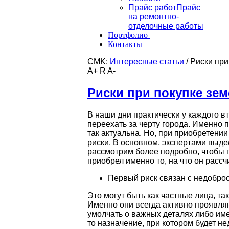
Прайс работ
Прайс
на ремонтно-
отделочные работы
Портфолио
Контакты
CMK:
Интересные статьи
/
Риски при
A+
R
A-
Риски при покупке зем
В наши дни практически у каждого в
переехать за черту города. Именно 
так актуальна. Но, при приобретени
риски. В основном, экспертами выде
рассмотрим более подробно, чтобы 
приобрел именно то, на что он рассч
Первый риск связан с недобро
Это могут быть как частные лица, та
Именно они всегда активно проявляю
умолчать о важных деталях либо им
то назначение, при котором будет н