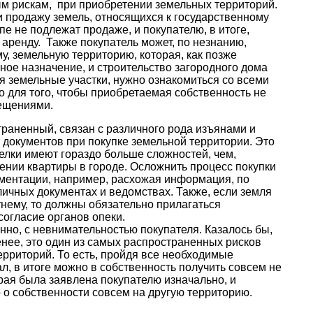
м рискам, при приобретении земельных территорий.
 продажу земель, относящихся к государственному
пе не подлежат продаже, и покупателю, в итоге,
 аренду. Также покупатель может, по незнанию,
у, земельную территорию, которая, как позже
ное назначение, и строительство загородного дома
я земельные участки, нужно ознакомиться со всеми
 для того, чтобы приобретаемая собственность не
рещениями.
траненный, связан с различного рода изъянами и
документов при покупке земельной территории. Это
делки имеют гораздо больше сложностей, чем,
ении квартиры в городе. Осложнить процесс покупки
ументации, например, расхожая информация, по
ичных документах и ведомствах. Также, если земля
ему, то должны обязательно прилагаться
огласие органов опеки.
анно, с невнимательностью покупателя. Казалось бы,
менее, это один из самых распространенных рисков
рриторий. То есть, пройдя все необходимые
л, в итоге можно в собственность получить совсем не
рая была заявлена покупателю изначально, и
о о собственности совсем на другую территорию.