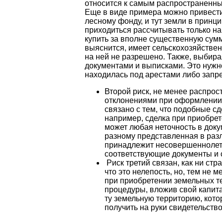
относится к самым распространенны
Еще в виде примера можно привести
лесному фонду, и тут земли в принци
приходиться рассчитывать только на
купить за вполне существенную сумм
выяснится, имеет сельскохозяйствен
на ней не разрешено. Также, выбира
документами и выписками. Это нужно
находилась под арестами либо зап
Второй риск, не менее распрос
отклонениями при оформлении 
связано с тем, что подобные с
например, сделка при приобрет
может любая неточность в док
разному представленная в разл
принадлежит несовершеннолетн
соответствующие документы и с
Риск третий связан, как ни стр
что это нелепость, но, тем не 
при приобретении земельных те
процедуры, вложив свой капита
ту земельную территорию, кото
получить на руки свидетельств