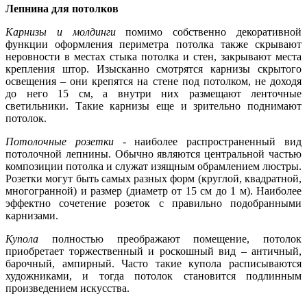
Лепнина для потолков
Карнизы и молдинги
помимо собственно декоративной
функции оформления периметра потолка также скрывают
неровности в местах стыка потолка и стен, закрывают места
крепления штор. Изысканно смотрятся карнизы скрытого
освещения – они крепятся на стене под потолком, не доходя
до него 15 см, а внутри них размещают ленточные
светильники. Такие карнизы еще и зрительно поднимают
потолок.
Потолочные розетки
- наиболее распространенный вид
потолочной лепнины. Обычно являются центральной частью
композиции потолка и служат изящным обрамлением люстры.
Розетки могут быть самых разных форм (круглой, квадратной,
многогранной) и размер (диаметр от 15 см до 1 м). Наиболее
эффектно сочетение розеток с правильно подобранными
карнизами.
Купола
полностью преображают помещение, потолок
приобретает торжественный и роскошный вид – античный,
барочный, ампирный. Часто такие купола расписываются
художниками, и тогда потолок становится подлинным
произведением искусства.