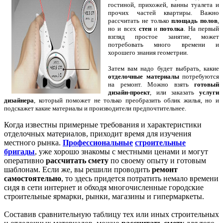
гостиной, прихожей, ванны туалета и
прочих частей квартиры. Важно
рассчитать не только
площадь полов
,
но и всех
стен
и
потолка
. На первый
взгляд простое занятие, может
потребовать много времени и
хорошего знания геометрии.
Затем вам надо будет выбрать, какие
отделочные материалы
потребуются
на ремонт. Можно взять
готовый
дизайн-проект
, или заказать
услуги
дизайнера
, который поможет не только преобразить облик жилья, но и
подскажет какие материалы и производители предпочтительнее.
Когда известны примерные требования и характеристики
отделочных материалов, приходит время для изучения
местного рынка.
Профессиональные
строительные
бригады
, уже хорошо знакомы с местными ценами и могут
оперативно
рассчитать смету
по своему опыту и готовым
шаблонам. Если же, вы решили проводить
ремонт
самостоятельно
, то здесь придется потратить немало времени
сидя в сети интернет и обходя многочисленные городские
строительные ярмарки, рынки, магазины и гипермаркеты.
Составив сравнительную таблицу тех или иных строительных