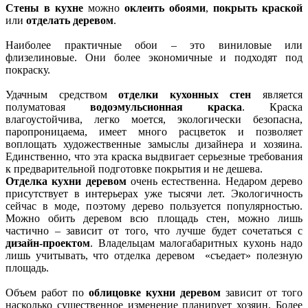
Стены в кухне
можно
оклеить обоями
,
покрыть краской
или
отделать деревом
.
Наиболее практичные обои – это виниловые или
флизелиновые. Они более экономичные и подходят под
покраску.
Удачным средством
отделки кухонных стен
является
полуматовая
водоэмульсионная краска
. Краска
влагоустойчива, легко моется, экологически безопасна,
паропроницаема, имеет много расцветок и позволяет
воплощать художественные замыслы дизайнера и хозяина.
Единственно, что эта краска выдвигает серьезные требования
к предварительной подготовке покрытия и не дешева.
Отделка кухни деревом
очень естественна. Недаром дерево
присутствует в интерьерах уже тысячи лет. Экологичность
сейчас в моде, поэтому дерево пользуется популярностью.
Можно обить деревом всю площадь стен, можно лишь
частично – зависит от того, что лучше будет сочетаться с
дизайн-проектом
. Владельцам малогабаритных кухонь надо
лишь учитывать, что отделка деревом «съедает» полезную
площадь.
Объем работ по
облицовке кухни деревом
зависит от того
насколько существенное изменение планирует хозяин. Более