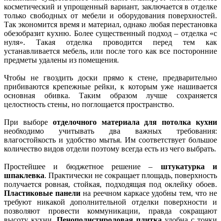
косметический и упрощенный вариант, заключается в отделке
только свободных от мебели и оборудования поверхностей.
Так экономится время и материал, однако любая перестановка
обезобразит кухню. Более существенный подход – отделка «с
нуля». Такая отделка проводится перед тем как
устанавливается мебель, или после того как все посторонние
предметы удалены из помещения.
Чтобы не гвоздить доски прямо к стене, предварительно
прибиваются крепежные рейки, к которым уже нашивается
основная обивка. Таким образом лучше сохраняется
целостность стены, но поглощается пространство.
При выборе
отделочного материала для потолка кухни
необходимо учитывать два важных требования:
влагостойкость и удобство мытья. Им соответствует большое
количество видов отдели поэтому всегда есть из чего выбрать.
Простейшее и бюджетное решение –
штукатурка и
шпаклевка
. Практически не сокращает площадь, поверхность
получается ровная, стойкая, подходящая под оклейку обоев.
Пластиковые панели
на реечном каркасе удобны тем, что не
требуют никакой дополнительной отделки поверхности и
позволяют провести коммуникации, правда сокращают
высоту кухни.
Пенополистироловая плитка
удобна с точки